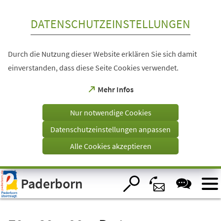
Inhalt anspringen
DATENSCHUTZEINSTELLUNGEN
Durch die Nutzung dieser Website erklären Sie sich damit
einverstanden, dass diese Seite Cookies verwendet.
(Öffnet
Mehr Infos
in
einem
Nur notwendige Cookies
neuen
Tab)
Datenschutzeinstellungen anpassen
Alle Cookies akzeptieren
Visuelle
Paderborn
Assistenzsoftware
öffnen.