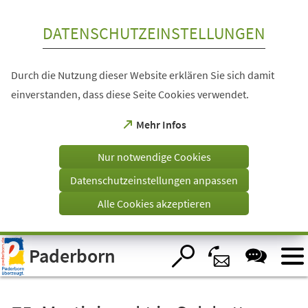
Inhalt anspringen
DATENSCHUTZEINSTELLUNGEN
Durch die Nutzung dieser Website erklären Sie sich damit
einverstanden, dass diese Seite Cookies verwendet.
(Öffnet
Mehr Infos
in
einem
Nur notwendige Cookies
neuen
Tab)
Datenschutzeinstellungen anpassen
Alle Cookies akzeptieren
Visuelle
Paderborn
Assistenzsoftware
öffnen.