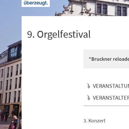
+
1
9. Orgelfestival
"Bruckner reload
VERANSTALTU
VERANSTALTE
3. Konzert
Veranstaltungsinformationen