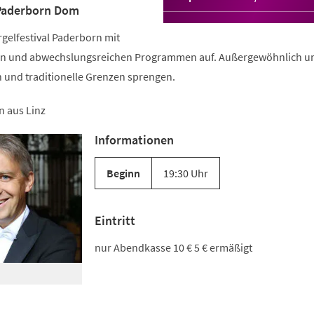
 Paderborn Dom
in
einem
rgelfestival Paderborn mit
neuen
Tab)
rn und abwechslungsreichen Programmen auf. Außergewöhnlich u
n und traditionelle Grenzen sprengen.
n aus Linz
Informationen
Beginn
19:30 Uhr
Eintritt
nur Abendkasse 10 € 5 € ermäßigt