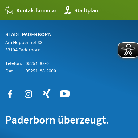
Kontaktformular
(Öffnet
Stadtplan
in
einem
neuen
Tab)
STADT PADERBORN
Am Hoppenhof 33
33104 Paderborn
Telefon:
05251 88-0
Fax:
05251 88-2000
Paderborn überzeugt.