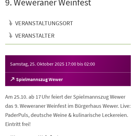
9. Weweraner Weinfest
VERANSTALTUNGSORT
VERANSTALTER
Veranstaltungsinformationen
Samstag, 25. Oktober 2025
17:00
bis
02:00
(Öffnet
Spielmannszug Wewer
in
einem
Am 25.10. ab 17 Uhr feiert der Spielmannszug Wewer
neuen
Tab)
das 9. Weweraner Weinfest im Bürgerhaus Wewer. Live:
PaderPuls, deutsche Weine & kulinarische Leckereien.
Eintritt frei!