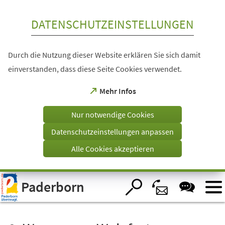
Inhalt anspringen
DATENSCHUTZEINSTELLUNGEN
Durch die Nutzung dieser Website erklären Sie sich damit
einverstanden, dass diese Seite Cookies verwendet.
(Öffnet
Mehr Infos
in
einem
Nur notwendige Cookies
neuen
Tab)
Datenschutzeinstellungen anpassen
Alle Cookies akzeptieren
Visuelle
Paderborn
Assistenzsoftware
öffnen.