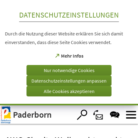
Inhalt anspringen
DATENSCHUTZEINSTELLUNGEN
Durch die Nutzung dieser Website erklären Sie sich damit
einverstanden, dass diese Seite Cookies verwendet.
(Öffnet
Mehr Infos
in
einem
Nur notwendige Cookies
neuen
Tab)
Datenschutzeinstellungen anpassen
Alle Cookies akzeptieren
Visuelle
Paderborn
Assistenzsoftware
öffnen.