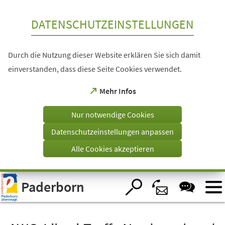
Inhalt anspringen
DATENSCHUTZEINSTELLUNGEN
Durch die Nutzung dieser Website erklären Sie sich damit
einverstanden, dass diese Seite Cookies verwendet.
(Öffnet
Mehr Infos
in
einem
Nur notwendige Cookies
neuen
Tab)
Datenschutzeinstellungen anpassen
Alle Cookies akzeptieren
Visuelle
Paderborn
Assistenzsoftware
öffnen.