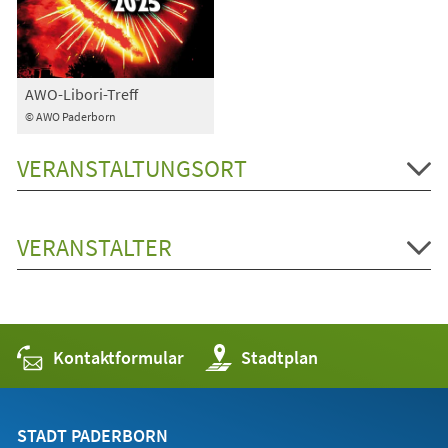
AWO-Libori-Treff
© AWO Paderborn
VERANSTALTUNGSORT
VERANSTALTER
Kontaktformular
(Öffnet
Stadtplan
in
einem
neuen
Tab)
STADT PADERBORN