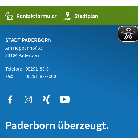
Kontaktformular
(Öffnet
Stadtplan
in
einem
neuen
Tab)
STADT PADERBORN
Am Hoppenhof 33
33104 Paderborn
Telefon:
05251 88-0
Fax:
05251 88-2000
Paderborn überzeugt.