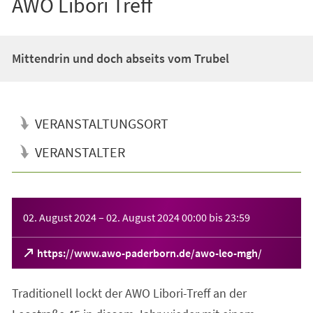
AWO Libori Treff
Mittendrin und doch abseits vom Trubel
VERANSTALTUNGSORT
VERANSTALTER
Veranstaltungsinformationen
02. August 2024
–
02. August 2024
00:00
bis
23:59
(Öffnet
https://www.awo-paderborn.de/awo-leo-mgh/
in
einem
Traditionell lockt der AWO Libori-Treff an der
neuen
Tab)