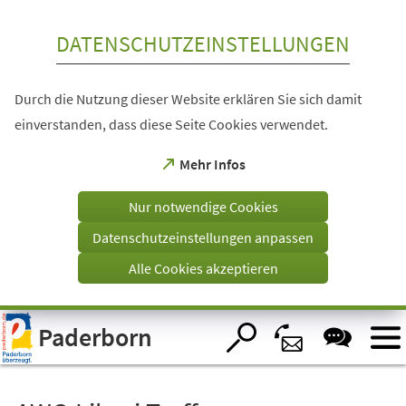
Inhalt anspringen
DATENSCHUTZEINSTELLUNGEN
Durch die Nutzung dieser Website erklären Sie sich damit
einverstanden, dass diese Seite Cookies verwendet.
(Öffnet
Mehr Infos
in
einem
Nur notwendige Cookies
neuen
Tab)
Datenschutzeinstellungen anpassen
Alle Cookies akzeptieren
Visuelle
Paderborn
Assistenzsoftware
öffnen.