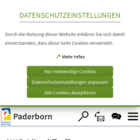
Inhalt anspringen
DATENSCHUTZEINSTELLUNGEN
Durch die Nutzung dieser Website erklären Sie sich damit
einverstanden, dass diese Seite Cookies verwendet.
(Öffnet
Mehr Infos
in
einem
Nur notwendige Cookies
neuen
Tab)
Datenschutzeinstellungen anpassen
Alle Cookies akzeptieren
Visuelle
Paderborn
Assistenzsoftware
öffnen.