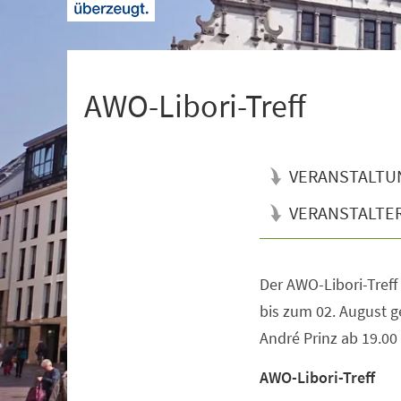
+
1
AWO-Libori-Treff
VERANSTALTU
VERANSTALTE
Der AWO-Libori-Treff 
Veranstaltungsinformationen
bis zum 02. August ge
André Prinz ab 19.00
AWO-Libori-Treff