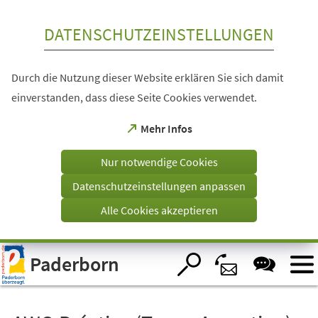
Inhalt anspringen
DATENSCHUTZEINSTELLUNGEN
Durch die Nutzung dieser Website erklären Sie sich damit
einverstanden, dass diese Seite Cookies verwendet.
(Öffnet
Mehr Infos
in
einem
Nur notwendige Cookies
neuen
Tab)
Datenschutzeinstellungen anpassen
Alle Cookies akzeptieren
Visuelle
Paderborn
Assistenzsoftware
öffnen.