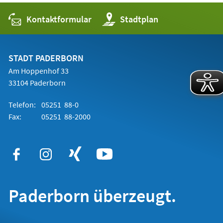
Kontaktformular
(Öffnet
Stadtplan
in
einem
neuen
Tab)
STADT PADERBORN
Am Hoppenhof 33
33104 Paderborn
Telefon:
05251 88-0
Fax:
05251 88-2000
Paderborn überzeugt.