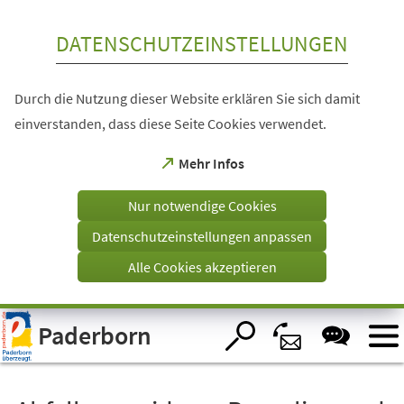
Inhalt anspringen
DATENSCHUTZEINSTELLUNGEN
Durch die Nutzung dieser Website erklären Sie sich damit
einverstanden, dass diese Seite Cookies verwendet.
(Öffnet
Mehr Infos
in
einem
Nur notwendige Cookies
neuen
Tab)
Datenschutzeinstellungen anpassen
Alle Cookies akzeptieren
Visuelle
Paderborn
Assistenzsoftware
öffnen.