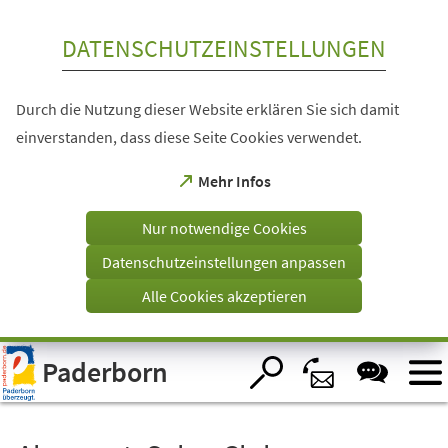
Inhalt anspringen
DATENSCHUTZEINSTELLUNGEN
Durch die Nutzung dieser Website erklären Sie sich damit
einverstanden, dass diese Seite Cookies verwendet.
(Öffnet
Mehr Infos
in
einem
Nur notwendige Cookies
neuen
Tab)
Datenschutzeinstellungen anpassen
Alle Cookies akzeptieren
Visuelle
Paderborn
Assistenzsoftware
öffnen.