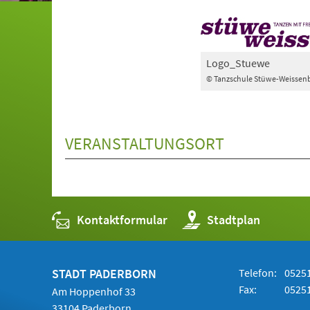
Logo_Stuewe
© Tanzschule Stüwe-Weissen
VERANSTALTUNGSORT
Kontaktformular
(Öffnet
Stadtplan
in
einem
neuen
Tab)
STADT PADERBORN
Telefon:
05251
Fax:
05251
Am Hoppenhof 33
33104 Paderborn