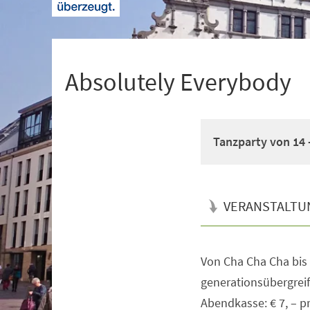
+
1
Absolutely Everybody
Tanzparty von 14 
VERANSTALTU
Von Cha Cha Cha bis 
Veranstaltungsinformationen
generationsübergreife
Abendkasse: € 7, – p