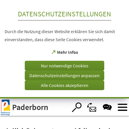
Inhalt anspringen
DATENSCHUTZEINSTELLUNGEN
Durch die Nutzung dieser Website erklären Sie sich damit
einverstanden, dass diese Seite Cookies verwendet.
(Öffnet
Mehr Infos
in
einem
Nur notwendige Cookies
neuen
Tab)
Datenschutzeinstellungen anpassen
Alle Cookies akzeptieren
Visuelle
Paderborn
Assistenzsoftware
öffnen.