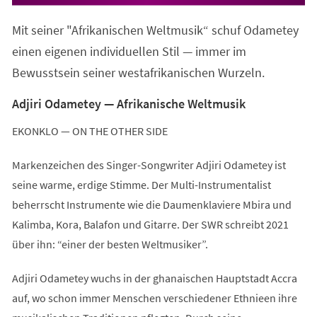
in
einem
Mit seiner "Afrikanischen Weltmusik“ schuf Odametey
neuen
Tab)
einen eigenen individuellen Stil — immer im
Bewusstsein seiner westafrikanischen Wurzeln.
Adjiri Odametey — Afrikanische Weltmusik
EKONKLO — ON THE OTHER SIDE
Markenzeichen des Singer-Songwriter Adjiri Odametey ist
seine warme, erdige Stimme. Der Multi-Instrumentalist
beherrscht Instrumente wie die Daumenklaviere Mbira und
Kalimba, Kora, Balafon und Gitarre. Der SWR schreibt 2021
über ihn: “einer der besten Weltmusiker”.
Adjiri Odametey wuchs in der ghanaischen Hauptstadt Accra
auf, wo schon immer Menschen verschiedener Ethnieen ihre