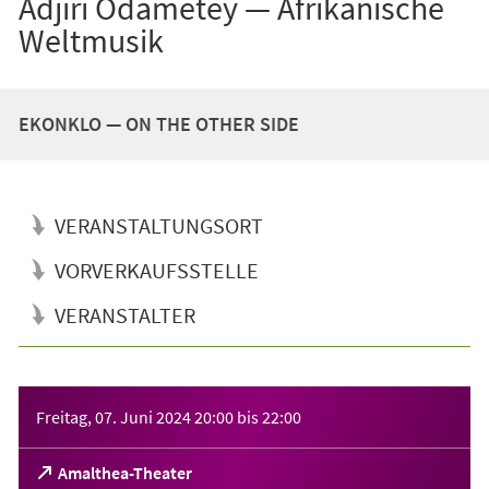
Adjiri Odametey — Afrikanische
Weltmusik
EKONKLO — ON THE OTHER SIDE
VERANSTALTUNGSORT
VORVERKAUFSSTELLE
VERANSTALTER
Veranstaltungsinformationen
Freitag, 07. Juni 2024
20:00
bis
22:00
(Öffnet
Amalthea-Theater