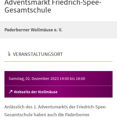
Adventsmarkt Friedrich-Spee-
Gesamtschule
Paderborner Wollmäuse e. V.
VERANSTALTUNGSORT
Veranstaltungsinformationen
Samstag, 02. Dezember 2023
14:00
bis
18:00
(Öffnet
Webseite der Wollmäuse
in
einem
Anlässlich des 1. Adventsmarkts der Friedrich-Spee-
neuen
Tab)
Gesamtschule haben auch die Paderborner