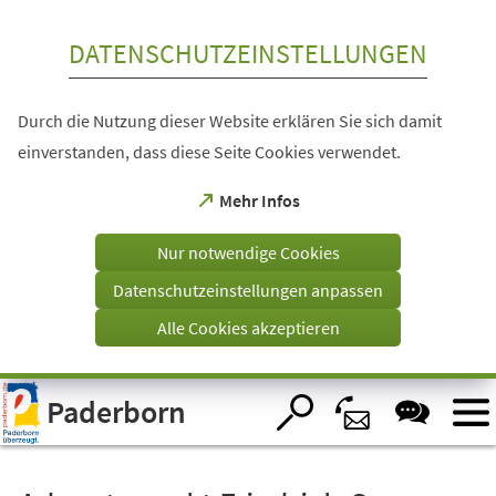
Inhalt anspringen
DATENSCHUTZEINSTELLUNGEN
Durch die Nutzung dieser Website erklären Sie sich damit
einverstanden, dass diese Seite Cookies verwendet.
(Öffnet
Mehr Infos
in
einem
Nur notwendige Cookies
neuen
Tab)
Datenschutzeinstellungen anpassen
Alle Cookies akzeptieren
Visuelle
Paderborn
Assistenzsoftware
öffnen.