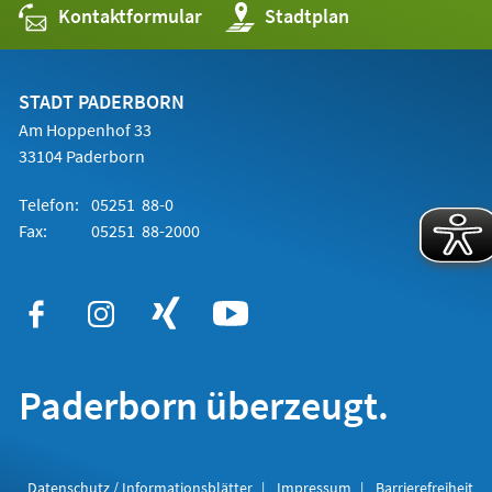
Kontaktformular
(Öffnet
Stadtplan
in
einem
neuen
Tab)
STADT PADERBORN
Am Hoppenhof 33
33104 Paderborn
Telefon:
05251 88-0
Fax:
05251 88-2000
Paderborn überzeugt.
Datenschutz / Informationsblätter
Impressum
Barrierefreiheit