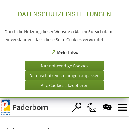
Inhalt anspringen
DATENSCHUTZEINSTELLUNGEN
Durch die Nutzung dieser Website erklären Sie sich damit
einverstanden, dass diese Seite Cookies verwendet.
(Öffnet
Mehr Infos
in
einem
Nur notwendige Cookies
neuen
Tab)
Datenschutzeinstellungen anpassen
Alle Cookies akzeptieren
Visuelle
Paderborn
Assistenzsoftware
öffnen.