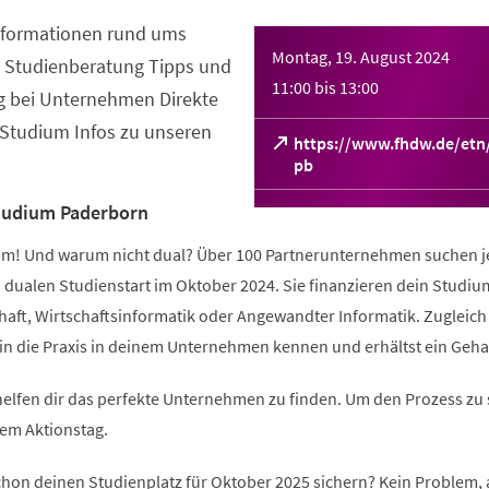
 Informationen rund ums
Montag, 19. August 2024
e Studienberatung Tipps und
11:00
bis
13:00
g bei Unternehmen Direkte
Studium Infos zu unseren
https://www.fhdw.de/etn/
n
(Öffnet
pb
in
einem
tu­di­um Pa­der­born
neuen
Tab)
dium! Und warum nicht dual? Über 100 Partnerunternehmen suchen j
 dualen Studienstart im Oktober 2024. Sie finanzieren dein Studiu
aft, Wirtschaftsinformatik oder Angewandter Informatik. Zugleich 
in die Praxis in deinem Unternehmen kennen und erhältst ein Gehal
helfen dir das perfekte Unternehmen zu finden. Um den Prozess zu 
em Aktionstag.
chon deinen Studienplatz für Oktober 2025 sichern? Kein Problem, 