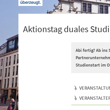
+
1
Ak­ti­ons­tag dua­les Stu
Abi fertig? Ab in
Partnerunternehm
Studienstart im O
VERANSTALTU
VERANSTALTE