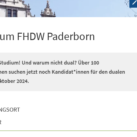
­di­um FHDW Pa­der­born
s Studium! Und warum nicht dual? Über 100
en suchen jetzt noch Kandidat*innen für den dualen
ktober 2024.
NGSORT
R