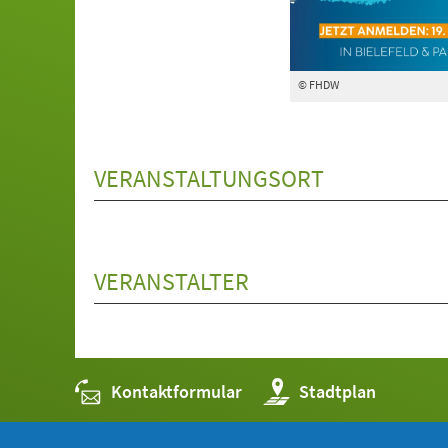
© FHDW
VERANSTALTUNGSORT
VERANSTALTER
Kontaktformular
(Öffnet
Stadtplan
in
einem
neuen