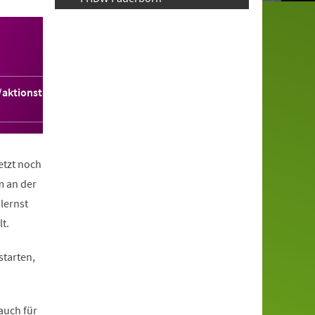
aktionstag-
etzt noch
m an der
lernst
t.
starten,
auch für