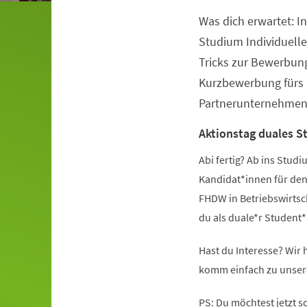
Was dich er­war­tet:
Veranstaltungsinformationen
Studium Individuell
Tricks zur Bewerbun
Kurzbewerbung fürs 
Partnerunternehme
Ak­ti­ons­tag dua­les S
Abi fertig? Ab ins Stu
Kandidat*innen für den
FHDW in Betriebswirtsch
du als duale*r Student*
Hast du Interesse? Wir 
komm einfach zu unser
PS: Du möchtest jetzt s