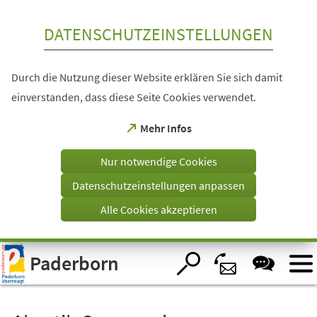
Inhalt anspringen
DATENSCHUTZEINSTELLUNGEN
Durch die Nutzung dieser Website erklären Sie sich damit
einverstanden, dass diese Seite Cookies verwendet.
(Öffnet
Mehr Infos
in
einem
Nur notwendige Cookies
neuen
Tab)
Datenschutzeinstellungen anpassen
Alle Cookies akzeptieren
Visuelle
Paderborn
Assistenzsoftware
öffnen.