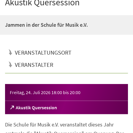
Akustik Quersession
Jammen in der Schule für Musik e.V.
VERANSTALTUNGSORT
VERANSTALTER
Veranstaltungsinformationen
Freitag, 24. Juli 2026
18:00
bis
20:00
(Öffnet
Akustik Quersession
in
einem
Die Schule für Musik e.V. veranstaltet dieses Jahr
neuen
Tab)