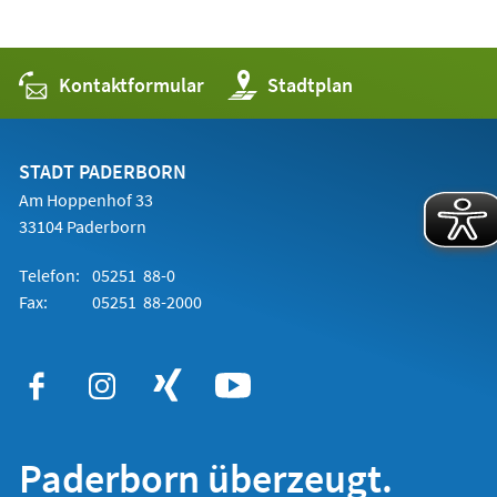
Kontaktformular
(Öffnet
Stadtplan
in
einem
neuen
Tab)
STADT PADERBORN
Am Hoppenhof 33
33104 Paderborn
Telefon:
05251 88-0
Fax:
05251 88-2000
Paderborn überzeugt.