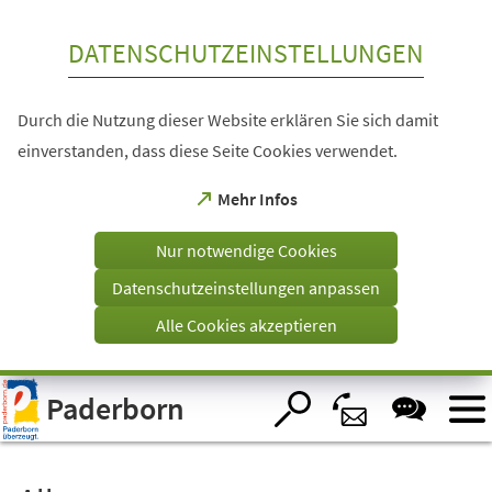
Inhalt anspringen
DATENSCHUTZEINSTELLUNGEN
Durch die Nutzung dieser Website erklären Sie sich damit
einverstanden, dass diese Seite Cookies verwendet.
(Öffnet
Mehr Infos
in
einem
Nur notwendige Cookies
neuen
Tab)
Datenschutzeinstellungen anpassen
Alle Cookies akzeptieren
Visuelle
Paderborn
Assistenzsoftware
öffnen.