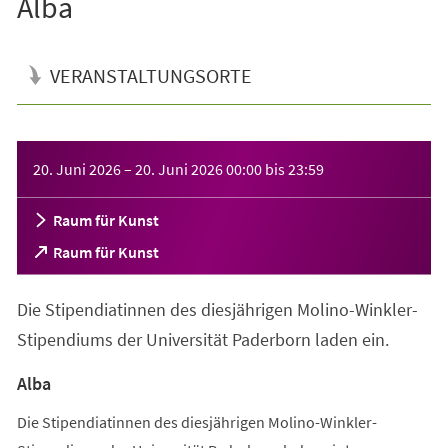
Alba
VERANSTALTUNGSORTE
Veranstaltungsinformationen
20. Juni 2026
–
20. Juni 2026
00:00
bis
23:59
Raum für Kunst
(Öffnet
Raum für Kunst
in
einem
Die Stipendiatinnen des diesjährigen Molino-Winkler-
neuen
Tab)
Stipendiums der Universität Paderborn laden ein.
Alba
Die Stipendiatinnen des diesjährigen Molino-Winkler-