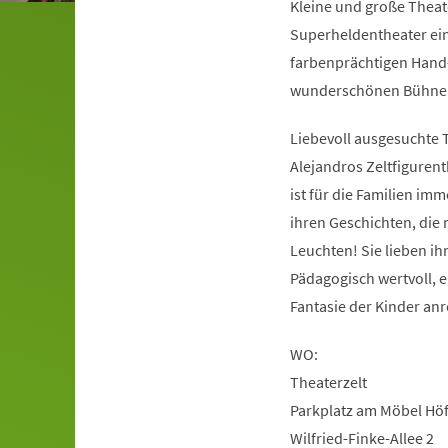
Kleine und große Theat
Superheldentheater ein
farbenprächtigen Hand-
wunderschönen Bühnen
Liebevoll ausgesuchte 
Alejandros Zeltfiguren
ist für die Familien im
ihren Geschichten, die
Leuchten! Sie lieben ih
Pädagogisch wertvoll, e
Fantasie der Kinder an
WO:
Theaterzelt
Parkplatz am Möbel Höf
Wilfried-Finke-Allee 2