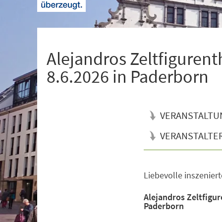
+
1
Alejandros Zeltfigurenth
8.6.2026 in Paderborn
VERANSTALTU
VERANSTALTE
Liebevolle inszenier
Veranstaltungsinformationen
Alejandros Zeltfigur
Paderborn