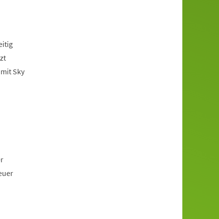
itig
zt
amit Sky
er
euer