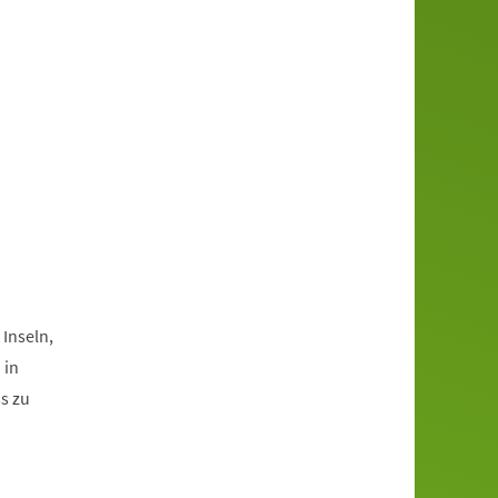
 Inseln,
 in
s zu