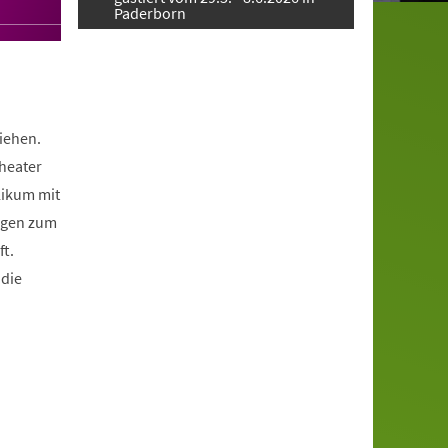
Paderborn
iehen.
heater
likum mit
augen zum
ft.
 die