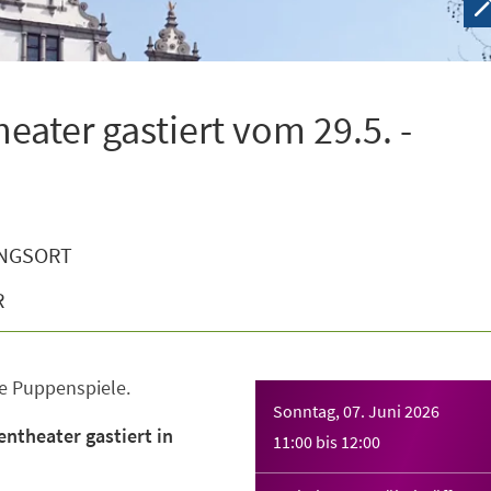
eater gastiert vom 29.5. -
NGSORT
R
te Puppenspiele.
Sonntag, 07. Juni 2026
entheater gastiert in
11:00
bis
12:00