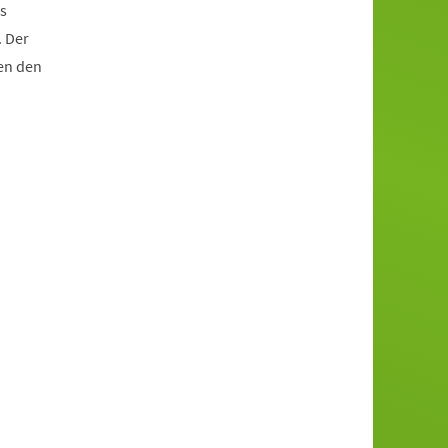
as
. Der
en den