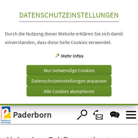
Inhalt anspringen
DATENSCHUTZEINSTELLUNGEN
Durch die Nutzung dieser Website erklären Sie sich damit
einverstanden, dass diese Seite Cookies verwendet.
(Öffnet
Mehr Infos
in
einem
Nur notwendige Cookies
neuen
Tab)
Datenschutzeinstellungen anpassen
Alle Cookies akzeptieren
Visuelle
Paderborn
Assistenzsoftware
öffnen.