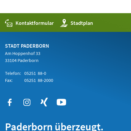
Kontaktformular
(Öffnet
Stadtplan
in
einem
neuen
Tab)
STADT PADERBORN
Am Hoppenhof 33
33104 Paderborn
Telefon:
05251 88-0
Fax:
05251 88-2000
Paderborn überzeugt.