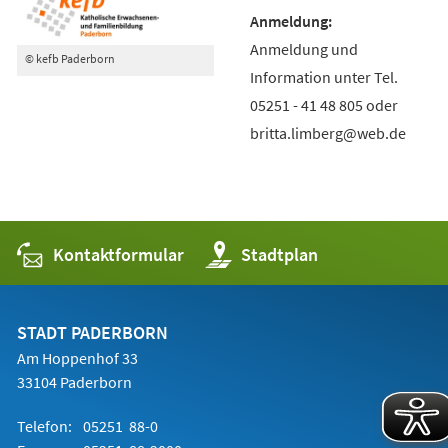
Anmeldung und
© kefb Paderborn
Information unter Tel.
05251 - 41 48 805 oder
britta.limberg@web.de
Kontaktformular
(Öffnet
Stadtplan
in
einem
neuen
Tab)
STADT PADERBORN
Am Hoppenhof 33
33104 Paderborn
Telefon:
05251 88-0