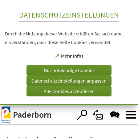
Inhalt anspringen
DATENSCHUTZEINSTELLUNGEN
Durch die Nutzung dieser Website erklären Sie sich damit
einverstanden, dass diese Seite Cookies verwendet.
(Öffnet
Mehr Infos
in
einem
Nur notwendige Cookies
neuen
Tab)
Datenschutzeinstellungen anpassen
Alle Cookies akzeptieren
Visuelle
Paderborn
Assistenzsoftware
öffnen.