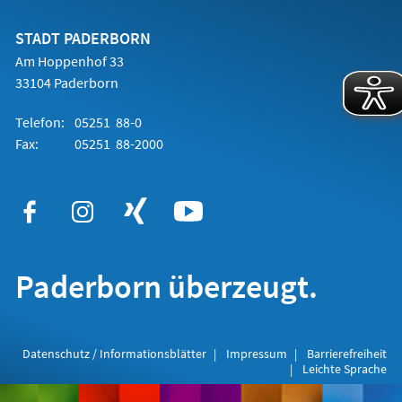
einem
neuen
Tab)
STADT PADERBORN
Am Hoppenhof 33
33104 Paderborn
Telefon:
05251 88-0
Fax:
05251 88-2000
Paderborn überzeugt.
Datenschutz / Informationsblätter
Impressum
Barrierefreiheit
Leichte Sprache