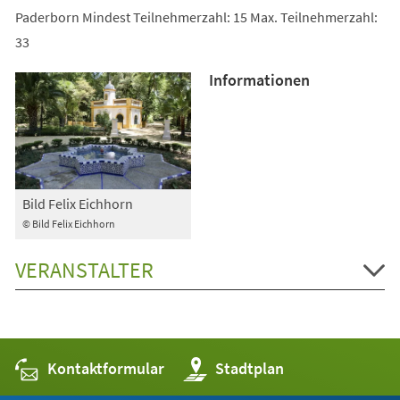
Paderborn Mindest Teilnehmerzahl: 15 Max. Teilnehmerzahl:
33
Informationen
Bild Felix Eichhorn
© Bild Felix Eichhorn
VERANSTALTER
Kontaktformular
(Öffnet
Stadtplan
in