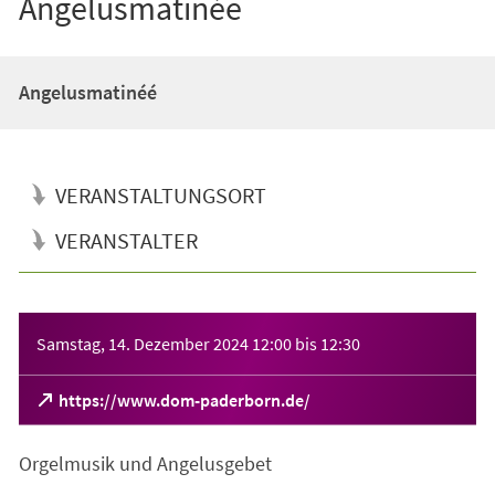
Angelusmatinée
Angelusmatinéé
VERANSTALTUNGSORT
VERANSTALTER
Veranstaltungsinformationen
Samstag, 14. Dezember 2024
12:00
bis
12:30
(Öffnet
https://www.dom-paderborn.de/
in
einem
Orgelmusik und Angelusgebet
neuen
Tab)