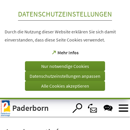
Inhalt anspringen
DATENSCHUTZEINSTELLUNGEN
Durch die Nutzung dieser Website erklären Sie sich damit
einverstanden, dass diese Seite Cookies verwendet.
(Öffnet
Mehr Infos
in
einem
Nur notwendige Cookies
neuen
Tab)
Datenschutzeinstellungen anpassen
Alle Cookies akzeptieren
Visuelle
Paderborn
Assistenzsoftware
öffnen.