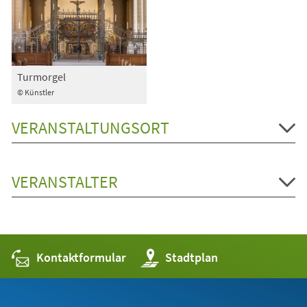
Turmorgel
© Künstler
VERANSTALTUNGSORT
VERANSTALTER
Kontaktformular
(Öffnet
Stadtplan
in
einem
neuen
Tab)