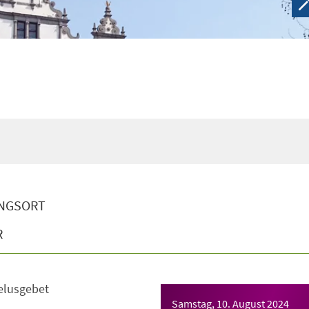
NGSORT
R
elusgebet
Samstag, 10. August 2024