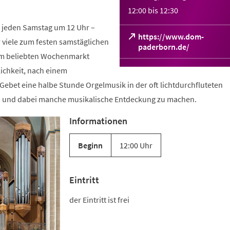
12:00
bis
12:30
 jeden Samstag um 12 Uhr –
https://www.dom-
 viele zum festen samstäglichen
(Öffnet
paderborn.de/
dem beliebten Wochenmarkt
in
einem
lichkeit, nach einem
neuen
bet eine halbe Stunde Orgelmusik in der oft lichtdurchfluteten
Tab)
n und dabei manche musikalische Entdeckung zu machen.
Informationen
Beginn
12:00 Uhr
Eintritt
der Eintritt ist frei