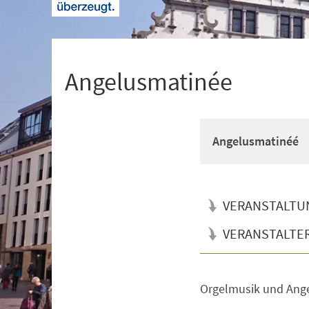
+
1
Angelusmatinée
Angelusmatinéé
VERANSTALTU
VERANSTALTE
Orgelmusik und Ang
Veranstaltungsinformationen