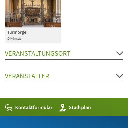
Turmorgel
© Künstler
VERANSTALTUNGSORT
VERANSTALTER
Kontaktformular
(Öffnet
Stadtplan
in
einem
neuen
Tab)