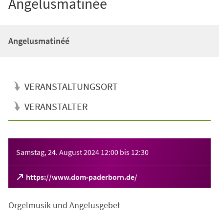
Angelusmatinée
Angelusmatinéé
VERANSTALTUNGSORT
VERANSTALTER
Veranstaltungsinformationen
Samstag, 24. August 2024
12:00
bis
12:30
(Öffnet
https://www.dom-paderborn.de/
in
einem
Orgelmusik und Angelusgebet
neuen
Tab)