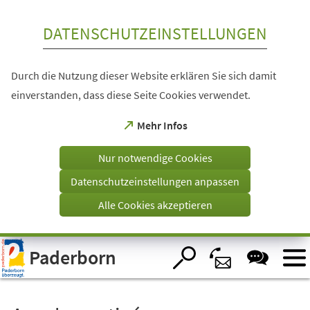
Inhalt anspringen
DATENSCHUTZEINSTELLUNGEN
Durch die Nutzung dieser Website erklären Sie sich damit
einverstanden, dass diese Seite Cookies verwendet.
(Öffnet
Mehr Infos
in
einem
Nur notwendige Cookies
neuen
Tab)
Datenschutzeinstellungen anpassen
Alle Cookies akzeptieren
Visuelle
Paderborn
Assistenzsoftware
öffnen.