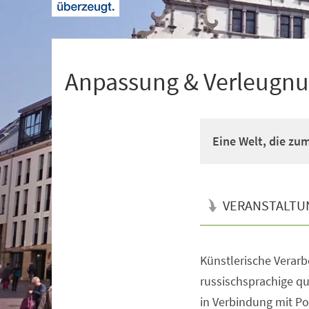
+
1
Anpassung & Verleugn
Eine Welt, die zu
VERANSTALTU
Künstlerische Verarb
Veranstaltungsinformationen
russischsprachige q
in Verbindung mit P