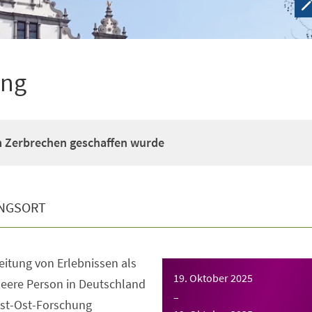
ung
m Zerbrechen geschaffen wurde
NGSORT
eitung von Erlebnissen als
19. Oktober 2025
ueere Person in Deutschland
–
ost-Ost-Forschung