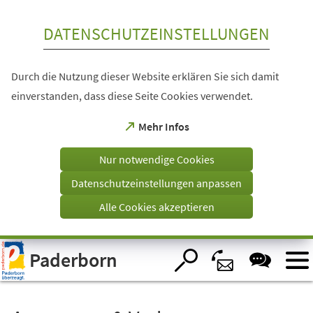
Inhalt anspringen
DATENSCHUTZEINSTELLUNGEN
Durch die Nutzung dieser Website erklären Sie sich damit
einverstanden, dass diese Seite Cookies verwendet.
(Öffnet
Mehr Infos
in
einem
Nur notwendige Cookies
neuen
Tab)
Datenschutzeinstellungen anpassen
Alle Cookies akzeptieren
Visuelle
Paderborn
Assistenzsoftware
öffnen.