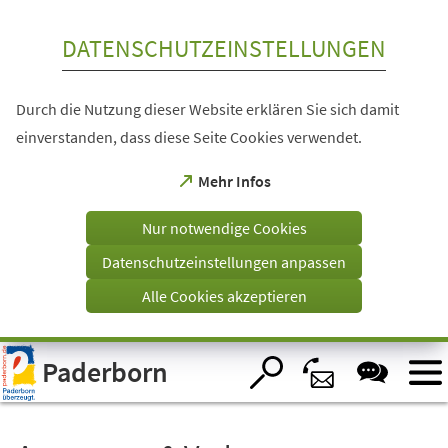
Inhalt anspringen
DATENSCHUTZEINSTELLUNGEN
Durch die Nutzung dieser Website erklären Sie sich damit
einverstanden, dass diese Seite Cookies verwendet.
(Öffnet
Mehr Infos
in
einem
Nur notwendige Cookies
neuen
Tab)
Datenschutzeinstellungen anpassen
Alle Cookies akzeptieren
Visuelle
Paderborn
Assistenzsoftware
öffnen.