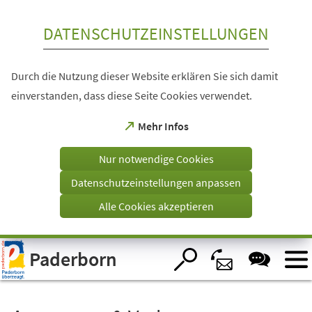
Inhalt anspringen
DATENSCHUTZEINSTELLUNGEN
Durch die Nutzung dieser Website erklären Sie sich damit
einverstanden, dass diese Seite Cookies verwendet.
(Öffnet
Mehr Infos
in
einem
Nur notwendige Cookies
neuen
Tab)
Datenschutzeinstellungen anpassen
Alle Cookies akzeptieren
Visuelle
Paderborn
Assistenzsoftware
öffnen.