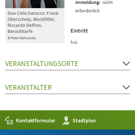
nicht
erforderlich
Duo Cielo barocco: Frank
Oberschelp, Blockflöte;
Riccardo Delfino,
Eintritt
Barockharfe
© Peter Wehowsky
frei
VERANSTALTUNGSORTE
VERANSTALTER
Kontaktformular
(Öffnet
Stadtplan
in
einem