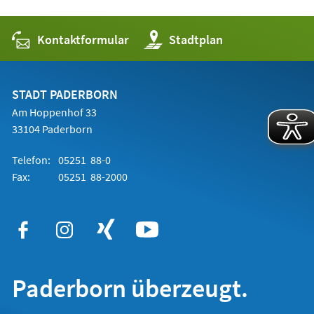
Kontaktformular
(Öffnet
Stadtplan
in
einem
neuen
Tab)
STADT PADERBORN
Am Hoppenhof 33
33104 Paderborn
Telefon:
05251 88-0
Fax:
05251 88-2000
Paderborn überzeugt.