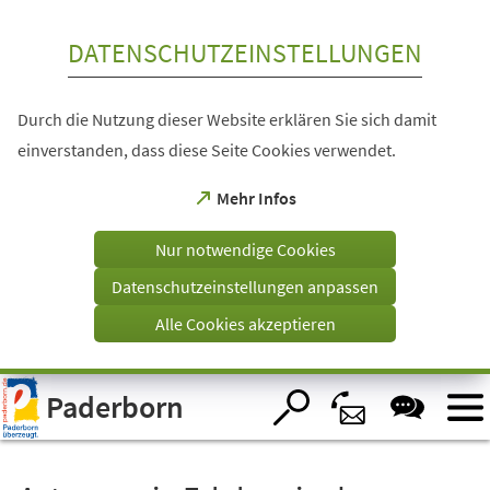
Inhalt anspringen
DATENSCHUTZEINSTELLUNGEN
Durch die Nutzung dieser Website erklären Sie sich damit
einverstanden, dass diese Seite Cookies verwendet.
(Öffnet
Mehr Infos
in
einem
Nur notwendige Cookies
neuen
Tab)
Datenschutzeinstellungen anpassen
Alle Cookies akzeptieren
Visuelle
Paderborn
Assistenzsoftware
öffnen.