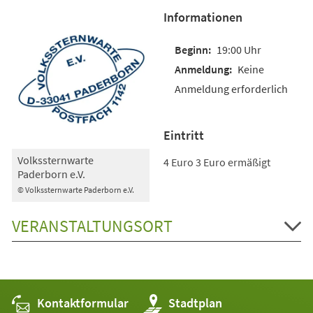
Informationen
19:00 Uhr
Keine
Anmeldung erforderlich
Eintritt
Volkssternwarte
4 Euro 3 Euro ermäßigt
Paderborn e.V.
© Volkssternwarte Paderborn e.V.
VERANSTALTUNGSORT
Kontaktformular
(Öffnet
Stadtplan