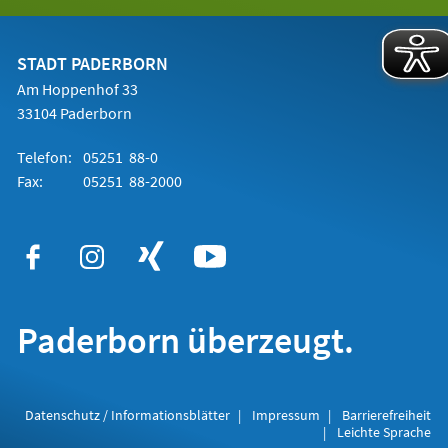
in
einem
neuen
Tab)
STADT PADERBORN
Am Hoppenhof 33
33104 Paderborn
Telefon:
05251 88-0
Fax:
05251 88-2000
Paderborn überzeugt.
Datenschutz / Informationsblätter
Impressum
Barrierefreiheit
Leichte Sprache