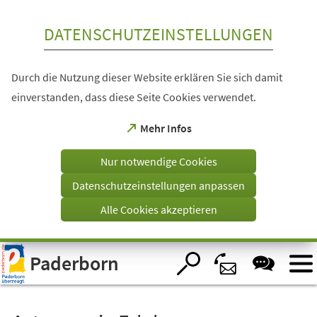
Inhalt anspringen
DATENSCHUTZEINSTELLUNGEN
Durch die Nutzung dieser Website erklären Sie sich damit
einverstanden, dass diese Seite Cookies verwendet.
(Öffnet
Mehr Infos
in
einem
Nur notwendige Cookies
neuen
Tab)
Datenschutzeinstellungen anpassen
Alle Cookies akzeptieren
Visuelle
Paderborn
Assistenzsoftware
öffnen.