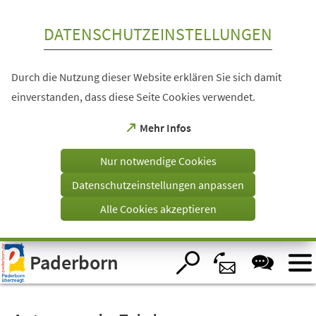
Inhalt anspringen
DATENSCHUTZEINSTELLUNGEN
Durch die Nutzung dieser Website erklären Sie sich damit
einverstanden, dass diese Seite Cookies verwendet.
(Öffnet
Mehr Infos
in
einem
Nur notwendige Cookies
neuen
Tab)
Datenschutzeinstellungen anpassen
Alle Cookies akzeptieren
Visuelle
Paderborn
Assistenzsoftware
öffnen.