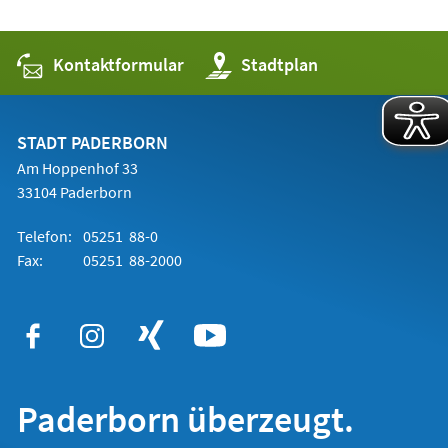
Kontaktformular
(Öffnet
Stadtplan
in
einem
neuen
Tab)
STADT PADERBORN
Am Hoppenhof 33
33104 Paderborn
Telefon:
05251 88-0
Fax:
05251 88-2000
Paderborn überzeugt.