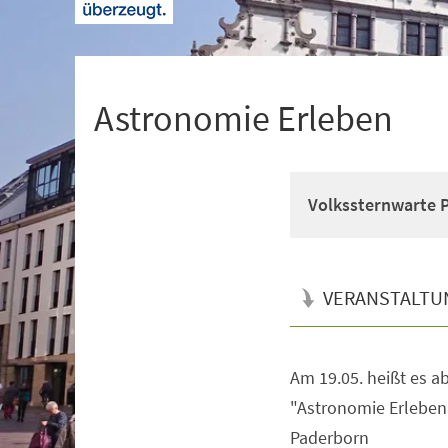
+
1
Astronomie Erleben
Volkssternwarte P
VERANSTALTU
Am 19.05. heißt es a
Veranstaltungsinformationen
"Astronomie Erleben"
Paderborn