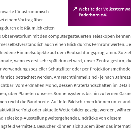
Website der Volkssternwa
ernwarte für astronomisch
(Öffnet
Paderborn e.V.
 Bei einem Vortrag über
in
einem
g durch die Räumlichkeiten
neuen
as Observatorium mit den computergesteuerten Teleskopen kennen
Tab)
el selbstverständlich auch einen Blick durchs Fernrohr werfen. J
schiedene Himmelsobjekte auf dem Beobachtungsprogramm. So zie
te, wenn es erst sehr spät dunkel wird, unser Zentralgestirn, di
ter Verwendung spezieller Schutzfilter oder per Projektionsmethod
fahrlos betrachtet werden. Am Nachthimmel sind - je nach Jahresze
ichtbar: Vom erdnahen Mond, dessen Kraterlandschaften im Detail
en, über Planeten unseres Sonnensystems bis hin zu fernen Gasn
en reicht die Bandbreite. Auf Info-Bildschirmen können unter an
ktivität verfolgt oder aktuelle Wetterbilder gezeigt werden, währe
nd Teleskop-Ausstellung weitergehende Eindrücke von diesem
ungsfeld vermittelt. Besucher können sich zudem über das internat