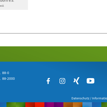
born e.V.
e.V.
 88-0
 88-2000
Datenschutz / Informatio