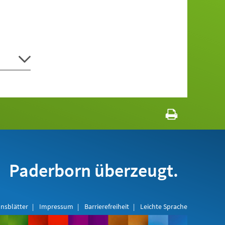
Paderborn überzeugt.
nsblätter
Impressum
Barrierefreiheit
Leichte Sprache