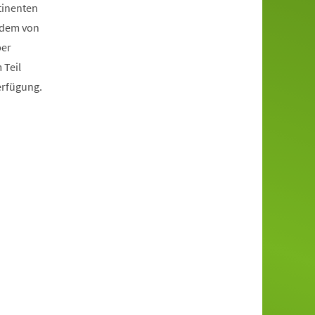
tinenten
tdem von
ber
 Teil
erfügung.