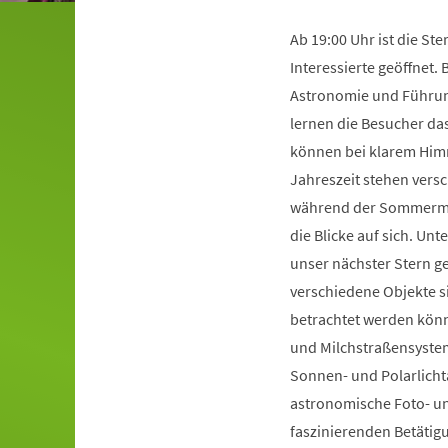
Ab 19:00 Uhr ist die St
Interessierte geöffnet.
Astronomie und Führun
lernen die Besucher d
können bei klarem Himm
Jahreszeit stehen ver
während der Sommermona
die Blicke auf sich. Un
unser nächster Stern ge
verschiedene Objekte s
betrachtet werden könn
und Milchstraßensystem
Sonnen- und Polarlichta
astronomische Foto- u
faszinierenden Betätig