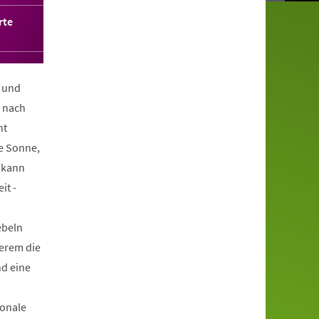
rte
 und
e nach
ht
e Sonne,
e kann
it -
ebeln
derem die
nd eine
ionale