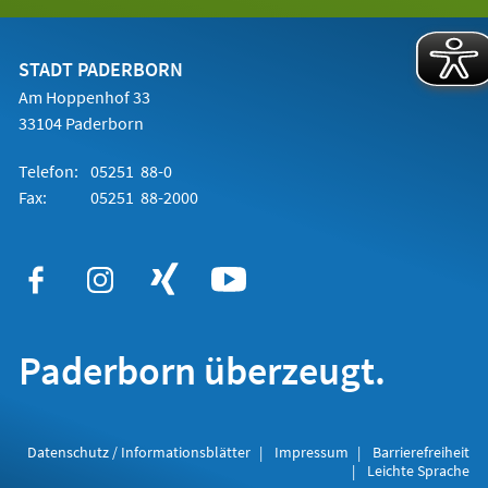
in
einem
neuen
Tab)
STADT PADERBORN
Am Hoppenhof 33
33104 Paderborn
Telefon:
05251 88-0
Fax:
05251 88-2000
Paderborn überzeugt.
Datenschutz / Informationsblätter
Impressum
Barrierefreiheit
Leichte Sprache