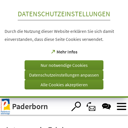
Inhalt anspringen
DATENSCHUTZEINSTELLUNGEN
Durch die Nutzung dieser Website erklären Sie sich damit
einverstanden, dass diese Seite Cookies verwendet.
(Öffnet
Mehr Infos
in
einem
Nur notwendige Cookies
neuen
Tab)
Datenschutzeinstellungen anpassen
Alle Cookies akzeptieren
Visuelle
Paderborn
Assistenzsoftware
öffnen.