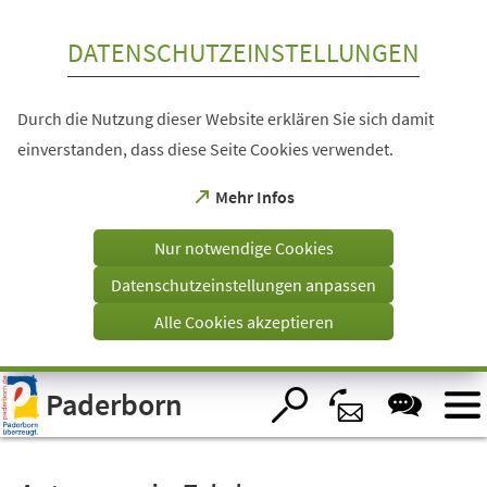
Inhalt anspringen
DATENSCHUTZEINSTELLUNGEN
Durch die Nutzung dieser Website erklären Sie sich damit
einverstanden, dass diese Seite Cookies verwendet.
(Öffnet
Mehr Infos
in
einem
Nur notwendige Cookies
neuen
Tab)
Datenschutzeinstellungen anpassen
Alle Cookies akzeptieren
Visuelle
Paderborn
Assistenzsoftware
öffnen.