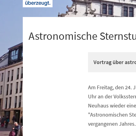
+
1
Astronomische Sternst
Vortrag über ast
Am Freitag, den 24. 
Veranstaltungsinformationen
Uhr an der Volksste
Neuhaus wieder eine
"Astronomischen St
vergangenen Jahres.