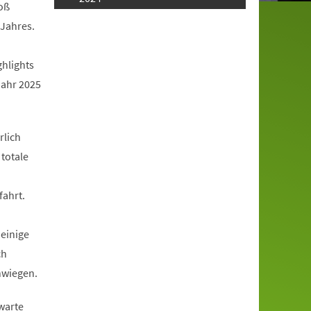
oß
Jahres.
ghlights
Jahr 2025
rlich
 totale
fahrt.
 einige
ch
hwiegen.
warte