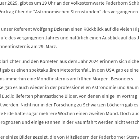
nuar 2025, gibt es um 19 Uhr an der Volkssternwarte Paderborn Schl
Vortrag über die "Astronomischen Sternstunden" des vergangenen 
t unser Referent Wolfgang Dzieran einen Rückblick auf die vielen Hi
aufe des vergangenen Jahres und natürlich einen Ausblick auf das 
nnenfinsternis am 29. März.
olarlichter und den Kometen aus dem Jahr 2024 erinnern sich siche
d gab es einen spektakulären Meteoritenfall, in den USA gab es eine
uns immerhin eine Mondfinsternis am frühen Morgen. Besonders
se gab es auch wieder in der professionellen Astronomie und Raum
 Euclid lieferten phantastische Bilder, von denen einige im Vortrag
rt werden. Nicht nur in der Forschung zu Schwarzen Löchern gab es
e Erde hatte sogar mehrere Wochen einen zweiten Mond. Doch au
prognosen und einige Pannen in der Raumfahrt werden nicht versc
r einige Bilder gezeigt, die von Mitgliedern der Paderborner Stern