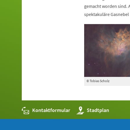
gemacht worden sind. 
spektakuläre Gasnebel 
© Tobias Scholz
Kontaktformular
(Öffnet
Stadtplan
in
einem
neuen