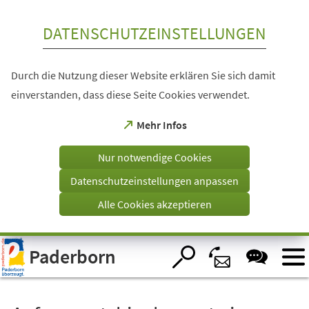
Inhalt anspringen
DATENSCHUTZEINSTELLUNGEN
Durch die Nutzung dieser Website erklären Sie sich damit
einverstanden, dass diese Seite Cookies verwendet.
(Öffnet
Mehr Infos
in
einem
Nur notwendige Cookies
neuen
Tab)
Datenschutzeinstellungen anpassen
Alle Cookies akzeptieren
Visuelle
Paderborn
Assistenzsoftware
öffnen.