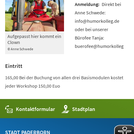
Direkt bei
Anne Schwede:
info@humorkolleg.de
oder bei unserer
Aufgepasst hier kommt ein
Bürofee Tanja:
Clown
buerofee@humorkolleg
© Anne Schwede
Eintritt
165,00 Bei der Buchung von allen drei Basismodulen kostet
jeder Workshop 150,00 Euo
Kontaktformular
(Öffnet
Stadtplan
in
einem
neuen
Tab)
STADT PADERBORN