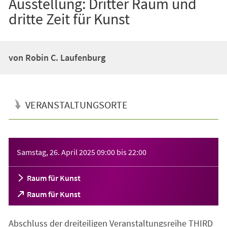
Ausstellung: Dritter Raum und
dritte Zeit für Kunst
von Robin C. Laufenburg
VERANSTALTUNGSORTE
Veranstaltungsinformationen
Samstag, 26. April 2025
09:00
bis
22:00
Raum für Kunst
(Öffnet
Raum für Kunst
in
einem
Abschluss der dreiteiligen Veranstaltungsreihe THIRD
neuen