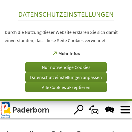
Inhalt anspringen
DATENSCHUTZEINSTELLUNGEN
Durch die Nutzung dieser Website erklären Sie sich damit
einverstanden, dass diese Seite Cookies verwendet.
(Öffnet
Mehr Infos
in
einem
Nur notwendige Cookies
neuen
Tab)
Datenschutzeinstellungen anpassen
Alle Cookies akzeptieren
Visuelle
Paderborn
Assistenzsoftware
öffnen.