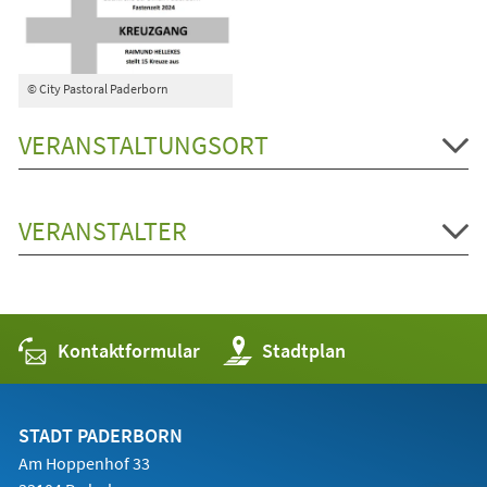
© City Pastoral Paderborn
VERANSTALTUNGSORT
VERANSTALTER
Kontaktformular
(Öffnet
Stadtplan
in
einem
neuen
Tab)
STADT PADERBORN
Am Hoppenhof 33