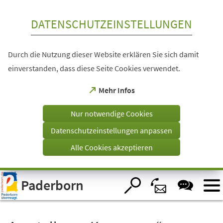
Inhalt anspringen
DATENSCHUTZEINSTELLUNGEN
Durch die Nutzung dieser Website erklären Sie sich damit
einverstanden, dass diese Seite Cookies verwendet.
(Öffnet
Mehr Infos
in
einem
Nur notwendige Cookies
neuen
Tab)
Datenschutzeinstellungen anpassen
Alle Cookies akzeptieren
Visuelle
Paderborn
Assistenzsoftware
öffnen.