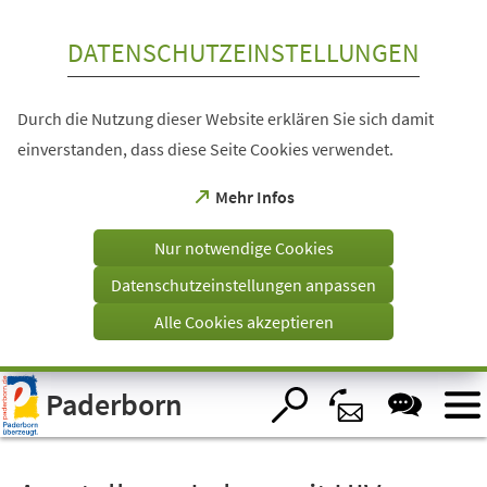
Inhalt anspringen
DATENSCHUTZEINSTELLUNGEN
Durch die Nutzung dieser Website erklären Sie sich damit
einverstanden, dass diese Seite Cookies verwendet.
(Öffnet
Mehr Infos
in
einem
Nur notwendige Cookies
neuen
Tab)
Datenschutzeinstellungen anpassen
Alle Cookies akzeptieren
Visuelle
Paderborn
Assistenzsoftware
öffnen.