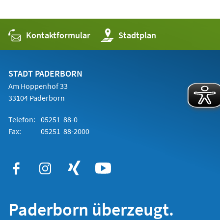
Kontaktformular
(Öffnet
Stadtplan
in
einem
neuen
Tab)
STADT PADERBORN
Am Hoppenhof 33
33104 Paderborn
Telefon:
05251 88-0
Fax:
05251 88-2000
Paderborn überzeugt.