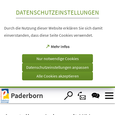
Inhalt anspringen
DATENSCHUTZEINSTELLUNGEN
Durch die Nutzung dieser Website erklären Sie sich damit
einverstanden, dass diese Seite Cookies verwendet.
(Öffnet
Mehr Infos
in
einem
Nur notwendige Cookies
neuen
Tab)
Datenschutzeinstellungen anpassen
Alle Cookies akzeptieren
Visuelle
Paderborn
Assistenzsoftware
öffnen.