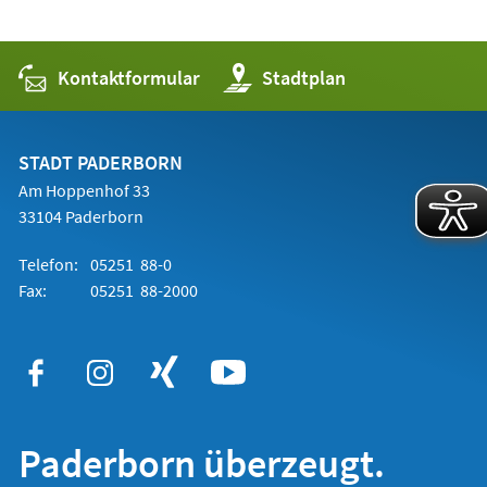
Kontaktformular
(Öffnet
Stadtplan
in
einem
neuen
Tab)
STADT PADERBORN
Am Hoppenhof 33
33104 Paderborn
Telefon:
05251 88-0
Fax:
05251 88-2000
Paderborn überzeugt.