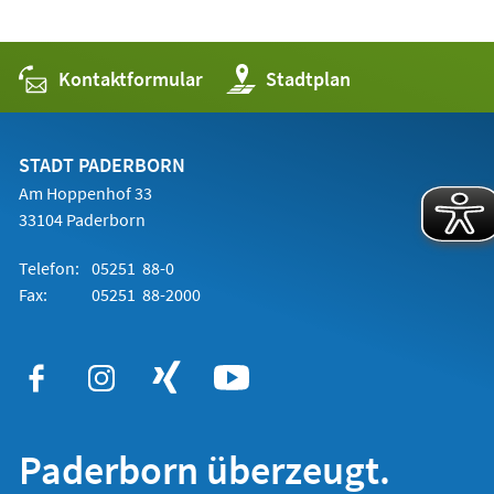
Kontaktformular
(Öffnet
Stadtplan
in
einem
neuen
Tab)
STADT PADERBORN
Am Hoppenhof 33
33104 Paderborn
Telefon:
05251 88-0
Fax:
05251 88-2000
Paderborn überzeugt.