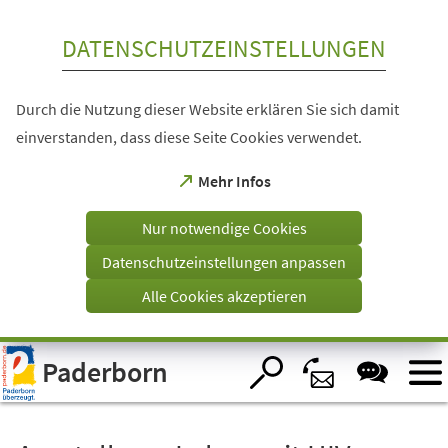
Inhalt anspringen
DATENSCHUTZEINSTELLUNGEN
Durch die Nutzung dieser Website erklären Sie sich damit
einverstanden, dass diese Seite Cookies verwendet.
(Öffnet
Mehr Infos
in
einem
Nur notwendige Cookies
neuen
Tab)
Datenschutzeinstellungen anpassen
Alle Cookies akzeptieren
Visuelle
Paderborn
Assistenzsoftware
öffnen.