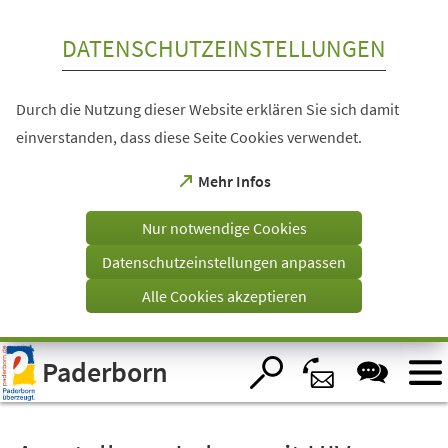
Inhalt anspringen
DATENSCHUTZEINSTELLUNGEN
Durch die Nutzung dieser Website erklären Sie sich damit
einverstanden, dass diese Seite Cookies verwendet.
(Öffnet
Mehr Infos
in
einem
Nur notwendige Cookies
neuen
Tab)
Datenschutzeinstellungen anpassen
Alle Cookies akzeptieren
Visuelle
Paderborn
Assistenzsoftware
öffnen.