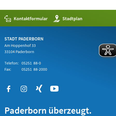
Kontaktformular
(Öffnet
Stadtplan
in
einem
neuen
Tab)
STADT PADERBORN
Am Hoppenhof 33
33104 Paderborn
Telefon:
05251 88-0
Fax:
05251 88-2000
Paderborn überzeugt.