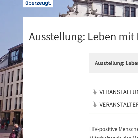
+
1
Ausstellung: Leben mit 
Ausstellung: Lebe
VERANSTALTU
VERANSTALTE
HIV-positive Mensche
Veranstaltungsinformationen