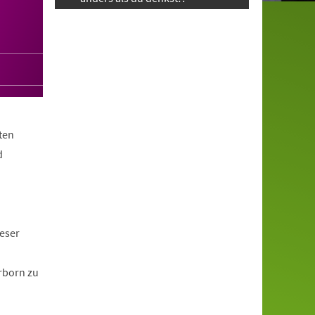
ten
d
ieser
erborn zu