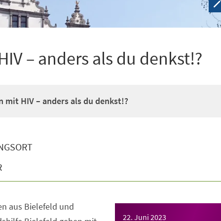
HIV – anders als du denkst!?
n mit HIV – anders als du denkst!?
NGSORT
R
n aus Bielefeld und
22. Juni 2023