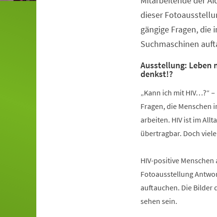
Mitarbeitende der Aid
dieser Fotoausstellu
gängige Fragen, die 
Suchmaschinen auft
Ausstellung: Leben m
denkst!?
„Kann ich mit HIV…?“ –
Fragen, die Menschen im
arbeiten. HIV ist im All
übertragbar. Doch viel
HIV-positive Menschen a
Fotoausstellung Antwor
auftauchen. Die Bilder 
sehen sein.