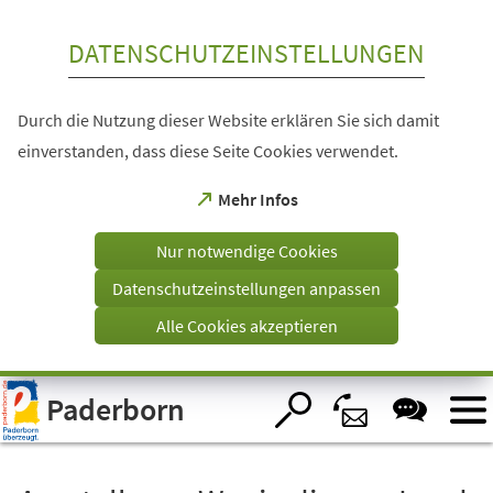
Inhalt anspringen
DATENSCHUTZEINSTELLUNGEN
Durch die Nutzung dieser Website erklären Sie sich damit
einverstanden, dass diese Seite Cookies verwendet.
(Öffnet
Mehr Infos
in
einem
Nur notwendige Cookies
neuen
Tab)
Datenschutzeinstellungen anpassen
Alle Cookies akzeptieren
Visuelle
Paderborn
Assistenzsoftware
öffnen.