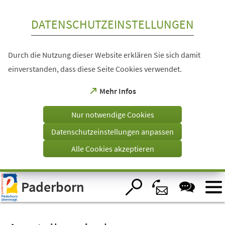
Inhalt anspringen
DATENSCHUTZEINSTELLUNGEN
Durch die Nutzung dieser Website erklären Sie sich damit
einverstanden, dass diese Seite Cookies verwendet.
(Öffnet
Mehr Infos
in
einem
Nur notwendige Cookies
neuen
Tab)
Datenschutzeinstellungen anpassen
Alle Cookies akzeptieren
Visuelle
Paderborn
Assistenzsoftware
öffnen.