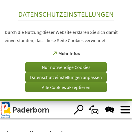
Inhalt anspringen
DATENSCHUTZEINSTELLUNGEN
Durch die Nutzung dieser Website erklären Sie sich damit
einverstanden, dass diese Seite Cookies verwendet.
(Öffnet
Mehr Infos
in
einem
Nur notwendige Cookies
neuen
Tab)
Datenschutzeinstellungen anpassen
Alle Cookies akzeptieren
Visuelle
Paderborn
Assistenzsoftware
öffnen.