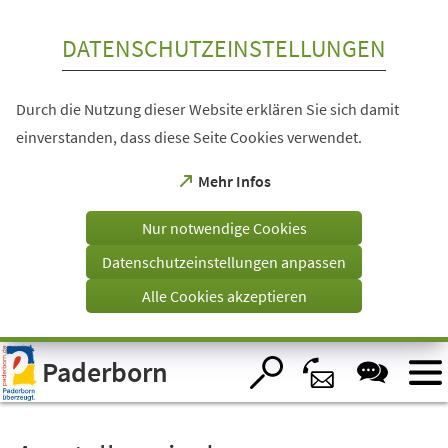
Inhalt anspringen
DATENSCHUTZEINSTELLUNGEN
Durch die Nutzung dieser Website erklären Sie sich damit
einverstanden, dass diese Seite Cookies verwendet.
(Öffnet
Mehr Infos
in
einem
Nur notwendige Cookies
neuen
Tab)
Datenschutzeinstellungen anpassen
Alle Cookies akzeptieren
Visuelle
Paderborn
Assistenzsoftware
öffnen.